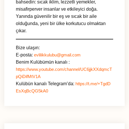
bahsedin: sıcak iklim, lezzetli yemekler,
misafirperver insanlar ve etkileyici doğa.
Yanında güvenilir bir eş ve sıcak bir aile
olduğunda, yeni bir ülke korkutucu olmaktan
çıkar.
Bize ulaşın:
E-posta:
evlilikkulubu@gmail.com
Benim Kulübümün kanalı :
https://www.youtube.com/channel/UC6jjkXXdqmcT
pQiDifMtV1A
Kulübün kanalı Telegram’da:
https://t.me/+TgdD
EsXqBcQG5kA0