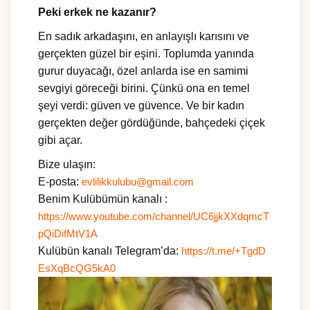
Peki erkek ne kazanır?
En sadık arkadaşını, en anlayışlı karısını ve
gerçekten güzel bir eşini. Toplumda yanında
gurur duyacağı, özel anlarda ise en samimi
sevgiyi göreceği birini. Çünkü ona en temel
şeyi verdi: güven ve güvence. Ve bir kadın
gerçekten değer gördüğünde, bahçedeki çiçek
gibi açar.
Bize ulaşın:
E-posta:
evlilikkulubu@gmail.com
Benim Kulübümün kanalı :
https://www.youtube.com/channel/UC6jjkXXdqmcT
pQiDifMtV1A
Kulübün kanalı Telegram’da:
https://t.me/+TgdD
EsXqBcQG5kA0