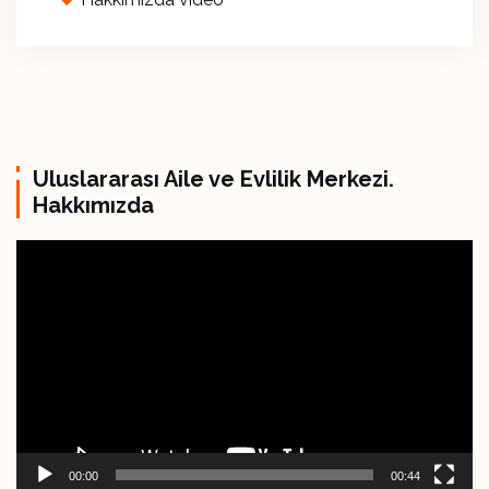
Uluslararası Aile ve Evlilik Merkezi.
Hakkımızda
В
и
д
е
о
п
л
е
е
00:00
00:44