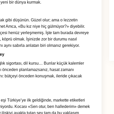
n yeni bir dünya kurmak.
ak gibi düşünün. Güzel olur; ama o lezzetin
t Amca, «Bu kız niye hiç gülmüyor?» diyebilir.
kçesi henüz yerleşmemiş. İşte tam burada devreye
 köprü olmak. İşinizde zor bir durumu nasıl
ı aynı sabırla anlatan biri olmanız gerekiyor.
Şey
ağlık sigortası, dil kursu… Bunlar küçük kalemler
nızı önceden planlamazsanız, hasat zamanı
aynı: bütçeyi önceden konuşmak, ileride çıkacak
eşi Türkiye’ye ilk geldiğinde, markette etiketleri
emiyordu. Kocası «Sen otur, ben hallederim» demek
 ilişkiyi ayakta tutan şey tam da bu yaklaşım