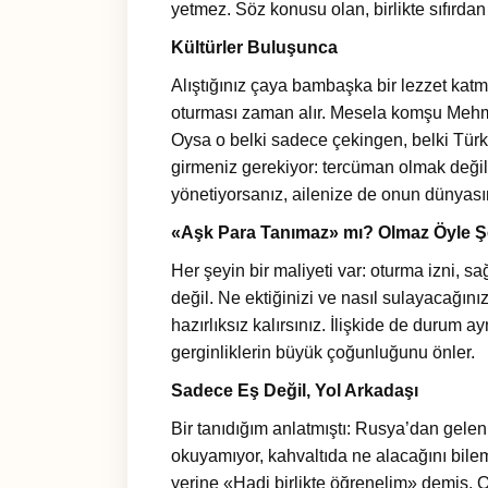
yetmez. Söz konusu olan, birlikte sıfırda
Kültürler Buluşunca
Alıştığınız çaya bambaşka bir lezzet katm
oturması zaman alır. Mesela komşu Mehme
Oysa o belki sadece çekingen, belki Tür
girmeniz gerekiyor: tercüman olmak değil,
yönetiyorsanız, ailenize de onun dünyasın
«Aşk Para Tanımaz» mı? Olmaz Öyle 
Her şeyin bir maliyeti var: oturma izni, s
değil. Ne ektiğinizi ve nasıl sulayacağı
hazırlıksız kalırsınız. İlişkide de durum 
gerginliklerin büyük çoğunluğunu önler.
Sadece Eş Değil, Yol Arkadaşı
Bir tanıdığım anlatmıştı: Rusya’dan gelen 
okuyamıyor, kahvaltıda ne alacağını bil
yerine «Hadi birlikte öğrenelim» demiş. O