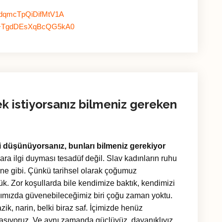
XXdqmcTpQiDifMtV1A
me/+TgdDEsXqBcQG5kA0
ek istiyorsanız bilmeniz gereken
i düşünüyorsanız, bunları bilmeniz gerekiyor
ara ilgi duyması tesadüf değil. Slav kadınların ruhu
ane gibi. Çünkü tarihsel olarak çoğumuz
ük. Zor koşullarda bile kendimize baktık, kendimizi
Yanımızda güvenebileceğimiz biri çoğu zaman yoktu.
k, narin, belki biraz saf. İçimizde henüz
taşıyoruz. Ve aynı zamanda güçlüyüz, dayanıklıyız.