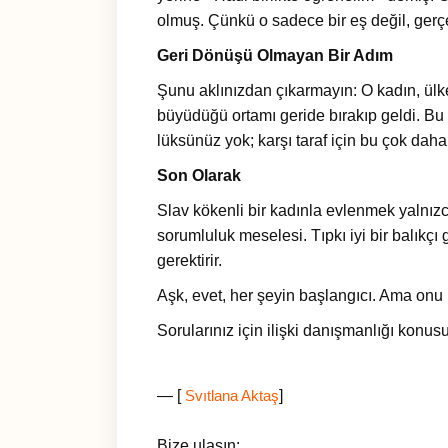
olmuş. Çünkü o sadece bir eş değil, gerç
Geri Dönüşü Olmayan Bir Adım
Şunu aklınızdan çıkarmayın: O kadın, ülkesi
büyüdüğü ortamı geride bırakıp geldi. Bu 
lüksünüz yok; karşı taraf için bu çok daha
Son Olarak
Slav kökenli bir kadınla evlenmek yalnızca
sorumluluk meselesi. Tıpkı iyi bir balıkçı
gerektirir.
Aşk, evet, her şeyin başlangıcı. Ama on
Sorularınız için ilişki danışmanlığı kon
— [
]
Svıtlana Aktaş
Bize ulaşın: