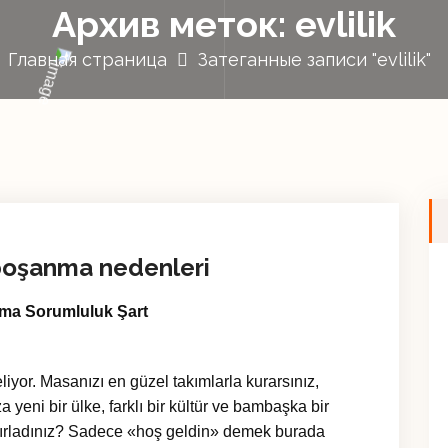
Архив меток: evlilik
Главная страница
Затеганные записи "evlilik"
e boşanma nedenleri
Ama Sorumluluk Şart
liyor. Masanızı en güzel takımlarla kurarsınız,
 yeni bir ülke, farklı bir kültür ve bambaşka bir
hazırladınız? Sadece «hoş geldin» demek burada