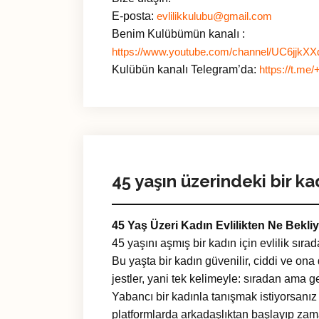
E-posta:
evlilikkulubu@gmail.com
Benim Kulübümün kanalı :
https://www.youtube.com/channel/UC6jjk
Kulübün kanalı Telegram’da:
https://t.
45 yaşın üzerindeki bir ka
45 Yaş Üzeri Kadın Evlilikten Ne Bekli
45 yaşını aşmış bir kadın için evlilik sırad
Bu yaşta bir kadın güvenilir, ciddi ve ona d
jestler, yani tek kelimeyle: sıradan ama ger
Yabancı bir kadınla tanışmak istiyorsanız ci
platformlarda arkadaşlıktan başlayıp zama