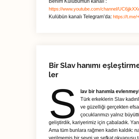
Benim Kulübümün kanalı :
https://www.youtube.com/channel/UC6jjk
Kulübün kanalı Telegram’da:
https://t.
Bir Slav hanımı eşleştirm
ler
S
lav bir hanımla evlenmey
Türk erkeklerin Slav kadınl
ve güzelliği gerçekten efs
çocuklarımızı yalnız büyütt
geliştirdik, kariyerimiz için çabaladık. 
Ama tüm bunlara rağmen kadın kaldık: nazi
verilmemiş bir sevgi ve şefkat okyanusu 