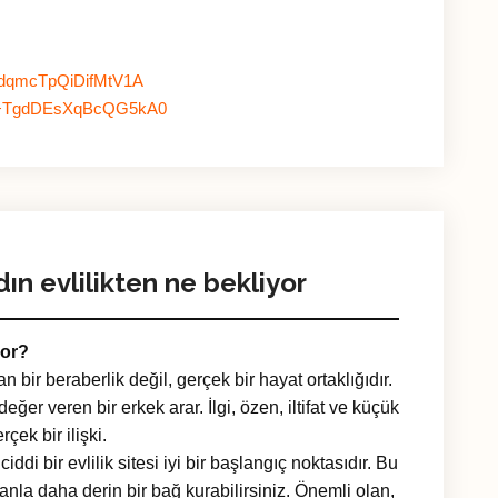
XXdqmcTpQiDifMtV1A
me/+TgdDEsXqBcQG5kA0
dın evlilikten ne bekliyor
yor?
an bir beraberlik değil, gerçek bir hayat ortaklığıdır.
eğer veren bir erkek arar. İlgi, özen, iltifat ve küçük
çek bir ilişki.
ddi bir evlilik sitesi iyi bir başlangıç noktasıdır. Bu
nla daha derin bir bağ kurabilirsiniz. Önemli olan,