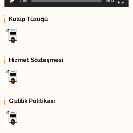
00:00
00:44
р
Kulüp Tüzüğü
Hizmet Sözleşmesi
Gizlilik Politikası