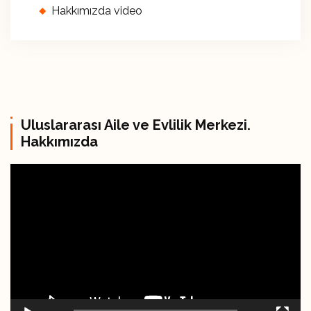
Hakkımızda video
Uluslararası Aile ve Evlilik Merkezi.
Hakkımızda
В
и
д
е
о
п
л
е
е