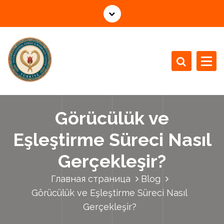
П
е
р
е
й
т
и
Uluslararası aile ve evlilik merkezi "Birlikte mutlu"
к
с
Görücülük ve
о
д
Eşleştirme Süreci Nasıl
е
р
Gerçekleşir?
ж
и
Главная страница
Blog
м
Görücülük ve Eşleştirme Süreci Nasıl
о
Gerçekleşir?
м
у